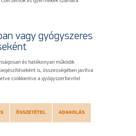
 csecsemők és gyermekek számára
an vagy gyógyszeres
seként
nságosan és hatékonyan működik
egészítéseként is, összességében javítva
lletve csökkentve a gyógyszerbevitel
ÉS
ÖSSZETÉTEL
ADAGOLÁS