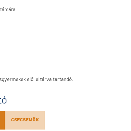
számára
isgyermekek elől elzárva tartandó.
tó
CSECSEMŐK