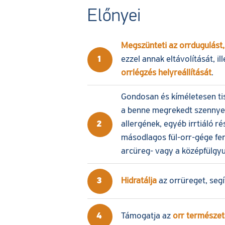
Előnyei
Megszünteti az orrdugulást, 
1
ezzel annak eltávolítását, 
orrlégzés helyreállítását
.
Gondosan és kíméletesen tis
a benne megrekedt szennyező
2
allergének, egyéb irrtiáló r
másodlagos fül-orr-gége fe
arcüreg- vagy a középfülgyu
3
Hidratálja
az orrüreget, segí
4
Támogatja az
orr természet