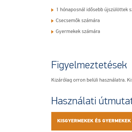
1 hónaposnál idősebb újszülöttek 
Csecsemők számára
Gyermekek számára
Figyelmeztetések
Kizárólag orron belüli használatra. K
Használati útmuta
KISGYERMEKEK ÉS GYERMEKEK