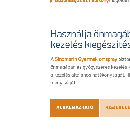
Biztonságos és hatékony
megoldás
Használja önmagáb
kezelés kiegészíté
A
Sinomarin Gyermek orrspray
bizto
önmagában és gyógyszeres kezelés ki
a kezelés általános hatékonyságát, i
menyiségét.
ALKALMAZHATÓ
KISZEREL