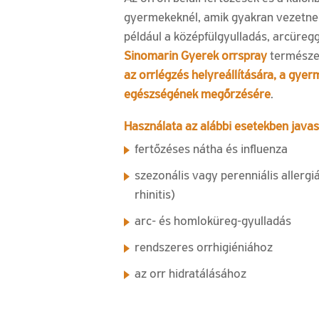
orrváladékot,
gyermekeknél, amik gyakran vezetn
megkönnyítve
például a középfülgyulladás, arcüreggy
ezzel
Sinomarin Gyerek orrspray
természe
annak
az orrlégzés helyreállítására, a gyer
eltávolítását,
egészségének megőrzésére
.
és
természetes
Használata az alábbi esetekben javas
módon
állítja
fertőzéses nátha és influenza
helyre
szezonális vagy perenniális allergi
az
rhinitis)
orrlégzést.
arc- és homloküreg-gyulladás
rendszeres orrhigiéniához
az orr hidratálásához