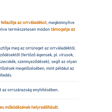
fellazítja az orrváladékot
, megkönnyítve
illetve természetesen módon
támogatja az
ztítja meg az orrüreget az orrváladéktól,
désektől (fertőző ágensek, pl. vírusok,
észecskék, szennyeződések), segít az olyan
rtőzések megelőzésében, mint például az
lladás.
t az orrszárazság enyhítésében.
es működésének helyreállítását
.