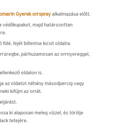
omarin Gyerek orrspray
alkalmazása előtt.
s a védőkupakot, majd határozottan
re.
lé, fejét billentse kicsit oldalra.
orrüregbe, párhuzamosan az orrnyereggel,
llenkező oldalon is.
ja az oldatot néhány másodpercig vagy
eki kifújni az orrát.
ljárást.
ssa ki alaposan meleg vízzel, és törölje
lack tetejére.