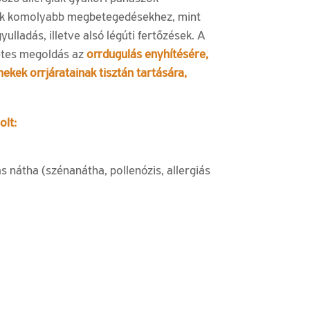
ek komolyabb megbetegedésekhez, mint
ulladás, illetve alsó légúti fertőzések. A
tes megoldás az
orrdugulás enyhítésére,
mekek orrjáratainak tisztán tartására,
olt:
ás nátha (szénanátha, pollenózis, allergiás