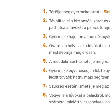
1.
Törölje meg gyermeke orrát a
Sin
2.
Távolítsa el a biztonsági zárat é
pattintsa a fúvókát a palack tetejé
3.
Gyermeke hajoljon a mosdókagyló fö
4.
Óvatosan helyezze a fúvókát az 
majd nyomja meg erősen.
5.
A mozdulatsort ismételje meg az e
6.
Gyermeke egyenesedjen föl, hagy
kicsit tovább hatni, majd segítsen n
7.
Szükség esetén ismételje meg az e
8.
Vegye le a fúvókát a palackról, mo
szárazra, mielőtt visszahelyezi pa