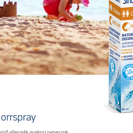
orrspray
böző allergiák gyakori panaszok