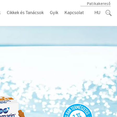
Patikakereső
k
Cikkek és Tanácsok
Gyik
Kapcsolat
HU