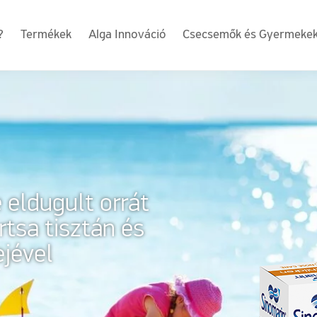
?
Termékek
Alga Innováció
Csecsemők és Gyermeke
eldugult orrát
tsa tisztán és
jével