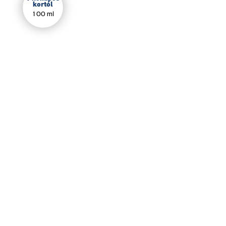
kortól
100 ml