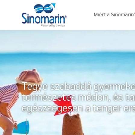
Miért a Sinomarin
Tegye szabaddá gyermeke 
természetes módon, és tar
egészségesen a tenger ere