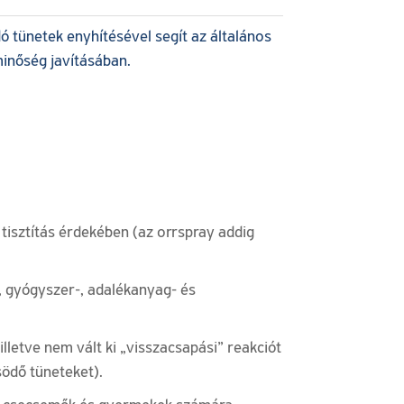
 tünetek enyhítésével segít az általános
minőség javításában.
tisztítás érdekében (az orrspray addig
, gyógyszer-, adalékanyag- és
lletve nem vált ki „visszacsapási” reakciót
södő tüneteket).