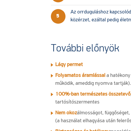
Az orrduguláshoz kapcsolódó
5
közérzet, ezáltal pedig élet
További előnyök
Lágy permet
Folyamatos áramlással
a hatékony 
működik, ameddig nyomva tartják).
100%-ban természetes összetevő
tartósítószermentes
Nem okoz
álmosságot, függőséget, i
(a használat elhagyása után felerő